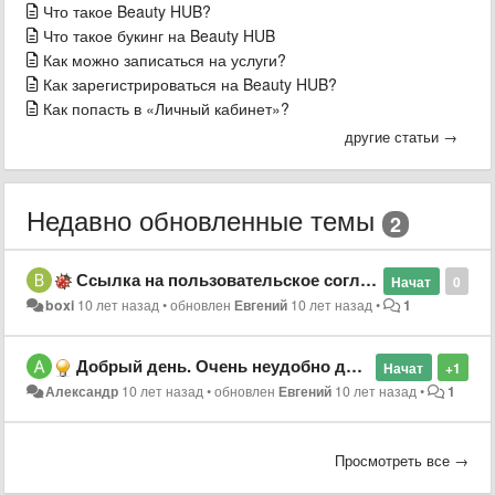
Что такое Beauty HUB?
Что такое букинг на Beauty HUB
Как можно записаться на услуги?
Как зарегистрироваться на Beauty HUB?
Как попасть в «Личный кабинет»?
другие статьи →
Недавно обновленные темы
2
Ссылка на пользовательское соглашение не работает. С ним нельзя ознакомиться.
Начат
0
boxi
10 лет назад
•
обновлен
Евгений
10 лет назад
•
1
Добрый день. Очень неудобно добавлять фото по одной, можно реализовать так, чтобы фотографии можно было бы добавлять сразу по многу.
Начат
+1
Александр
10 лет назад
•
обновлен
Евгений
10 лет назад
•
1
Просмотреть все →